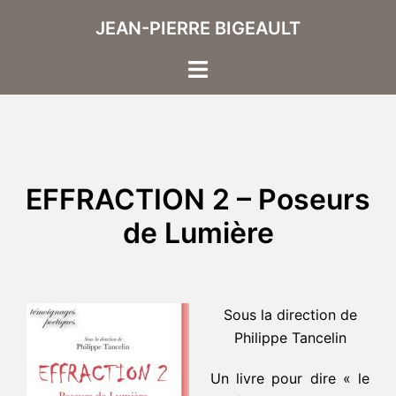
Aller
JEAN-PIERRE BIGEAULT
au
contenu
Ouvrir/fermer
le
menu
EFFRACTION 2 – Poseurs
de Lumière
Sous la direction de
Philippe Tancelin
Un livre pour dire « le