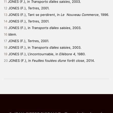
11
JONES (F.), in
Transports d’ailes saisies
, 2003.
12
JONES (F.),
Tertre
s, 2001.
13
JONES (F.), Tant se perdirent, in
L
e Nouveau Commerce
, 1996.
14
JONES (F.),
Tertre
s, 2001.
15
JONES (F.), in
Transports d’ailes saisies
, 2003.
16
Idem
.
17
JONES (F.),
Tertre
s, 2001.
18
JONES (F.), in
Transports d’ailes saisies
, 2003.
19
JONES (F.), L’incontournable, in
Ellébore 4
, 1980.
20
JONES (F.), in
Feuilles foulées d’une forêt close
, 2014.
Navigation
d’article