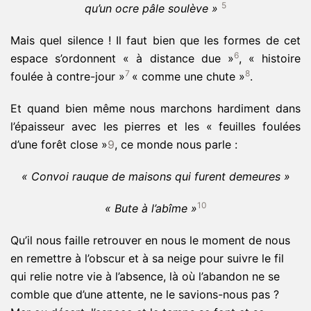
5
qu’un ocre pâle soulève »
Mais quel silence ! Il faut bien que les formes de cet
6
espace s’ordonnent « à distance due »
, « histoire
7
8
foulée à contre-jour »
« comme une chute »
.
Et quand bien même nous marchons hardiment dans
l’épaisseur avec les pierres et les « feuilles foulées
d’une forêt close »
9
, ce monde nous parle :
« Convoi rauque de maisons qui furent demeures
»
10
« B
ute à l’abîme »
Qu’il nous faille retrouver en nous le moment de nous
en remettre à l’obscur et à sa neige pour suivre le fil
qui relie notre vie à l’absence, là où l’abandon ne se
comble que d’une attente, ne le savions-nous pas ?