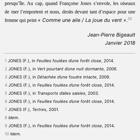
presqu’île. Au cap, quand Françoise Jones s’envole, les oiseaux
de mer l’emportent et nous, droits devant tant d’espace pour une
20
« Comme une aile / La joue du vent »
femme qui peint
.
Jean-Pierre Bigeault
Janvier 2018
1
JONES (F.), in
Feuilles foulées d’une forêt close
, 2014.
2
JONES (F.), in
Vert pourtant d’une nuit dormante, 2006
.
3
JONES (F.), in
Détachée d’une foudre intacte
, 2009.
4
JONES (F.), in
Feuilles foulées d’une forêt close
, 2014.
5
JONES (F.), in
Transports d’ailes saisies
, 2003.
6
JONES (F.), in
Feuilles foulées d’une forêt close
, 2014.
7
JONES (F.),
Tertre
s, 2001.
8
Idem
.
9
JONES (F.), in
Feuilles foulées d’une forêt close
, 2014.
10
Idem.