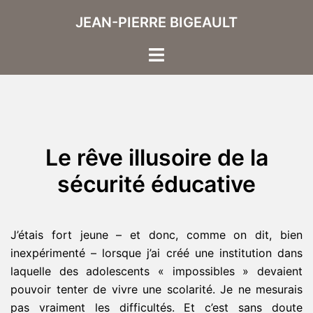
Aller
JEAN-PIERRE BIGEAULT
au
contenu
Ouvrir/fermer
le
menu
Le rêve illusoire de la
sécurité éducative
J’étais fort jeune – et donc, comme on dit, bien
inexpérimenté – lorsque j’ai créé une institution dans
laquelle des adolescents « impossibles » devaient
pouvoir tenter de vivre une scolarité. Je ne mesurais
pas vraiment les difficultés. Et c’est sans doute